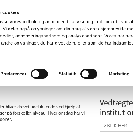
 cookies
passe vores indhold og annoncer, til at vise dig funktioner til soci
fik. Vi deler også oplysninger om din brug af vores hjemmeside m
 medier, annonceringspartnere og analysepartnere. Vores partne
ndre oplysninger, du har givet dem, eller som de har indsamlet 
er
Priser og åbningstider
Program
Galleri
Ko
Præferencer
Statistik
Marketing
Vedtægter
er bliver drevet udelukkende ved hjælp af
institut
ager på forskelligt niveau. Hver onsdag har vi
soner.
KLIK HER !