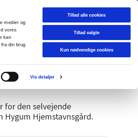
Dansk
Tillad alle cookies
ale medier og
ed vores
Tillad valgte
re kan
fra din brug
Kun nødvendige cookies
ntakt os
Vis detaljer
 for den selvejende
ion Hygum Hjemstavnsgård.