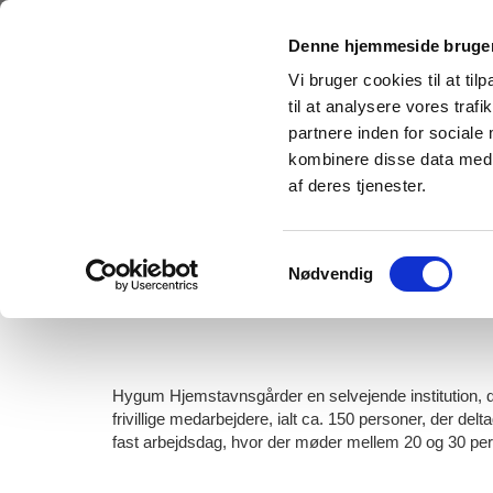
Denne hjemmeside bruger
Vi bruger cookies til at til
til at analysere vores tra
partnere inden for sociale
kombinere disse data med a
af deres tjenester.
Forside
Sidste nyt
Aktivitetskalend
Samtykkevalg
Nødvendig
OM HJEMSTAVNSGÅRDEN
Hygum Hjemstavnsgårder en selvejende institution, d
frivillige medarbejdere,
ialt ca. 150 personer, der delt
fast arbejdsdag, hvor der møder mellem 20 og 30 per