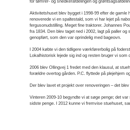
for tømrer- og snedkerafdelingen og grøntsagsafdelin
Aktivitetshuset blev bygget i 1998-99 efter de gamle 
renoverede vi en spaltestald, som vi har lejet på na
fergusonudstilling. Meget fine traktorer. Johannes 
fra 1834. Den blev taget ned i 2002, lagt på paller og s
genopført, som den var oprindelig med bageovn.
I 2004 købte vi den tidligere værkførerbolig på foders
Lokalhistorisk lejede sig ind og resten bruger vi som 
2006 blev Ollingvej 1 fredet med den klausul, at stuehu
forældre overtog gården. P.C. flyttede på plejehjem og 
Der blev lavet et projekt over renoveringen – det blev d
Vinteren 2009-10 begyndte vi at søge penge; det var se
sidste penge. I 2012 kunne vi fremvise stuehuset, sa