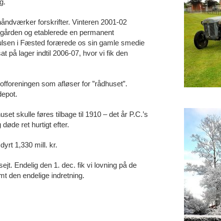
g.
håndværker forskrifter. Vinteren 2001-02
bogården og etablerede en permanent
Poulsen i Fæsted forærede os sin gamle smedie
at på lager indtil 2006-07, hvor vi fik den
tofforeningen som afløser for ”rådhuset”.
depot.
set skulle føres tilbage til 1910 – det år P.C.’s
døde ret hurtigt efter.
yrt 1,330 mill. kr.
jt. Endelig den 1. dec. fik vi lovning på de
mt den endelige indretning.