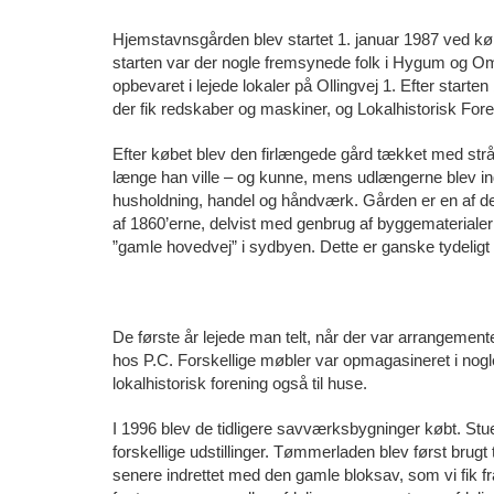
Hjemstavnsgården blev startet 1. januar 1987 ved køb
starten var der nogle fremsynede folk i Hygum og Om
opbevaret i lejede lokaler på Ollingvej 1. Efter start
der fik redskaber og maskiner, og Lokalhistorisk Foreni
Efter købet blev den firlængede gård tækket med strå
længe han ville – og kunne, mens udlængerne blev indret
husholdning, handel og håndværk. Gården er en af de s
af 1860’erne, delvist med genbrug af byggematerialer
”gamle hovedvej” i sydbyen. Dette er ganske tydeligt
De første år lejede man telt, når der var arrangemen
hos P.C. Forskellige møbler var opmagasineret i nogle
lokalhistorisk forening også til huse.
I 1996 blev de tidligere savværksbygninger købt. Stue
forskellige udstillinger. Tømmerladen blev først brugt 
senere indrettet med den gamle bloksav, som vi fik f