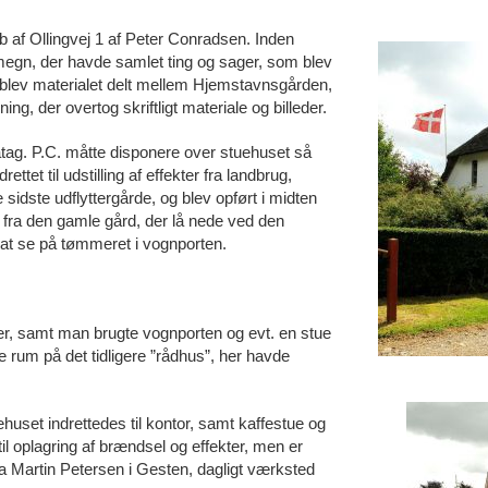
 af Ollingvej 1 af Peter Conradsen. Inden
egn, der havde samlet ting og sager, som blev
en blev materialet delt mellem Hjemstavnsgården,
ng, der overtog skriftligt materiale og billeder.
tag. P.C. måtte disponere over stuehuset så
tet til udstilling af effekter fra landbrug,
idste udflyttergårde, og blev opført i midten
 fra den gamle gård, der lå nede ved den
 at se på tømmeret i vognporten.
ter, samt man brugte vognporten og evt. en stue
 rum på det tidligere ”rådhus”, her havde
huset indrettedes til kontor, samt kaffestue og
til oplagring af brændsel og effekter, men er
ra Martin Petersen i Gesten, dagligt værksted